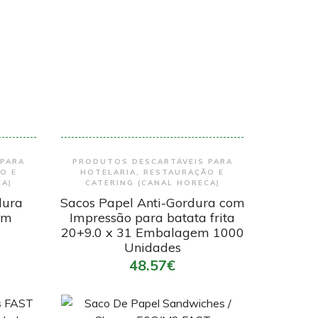
Encomendar
 PARA
PRODUTOS DESCARTÁVEIS PARA
O E
HOTELARIA, RESTAURAÇÃO E
CA)
CATERING (CANAL HORECA)
dura
Sacos Papel Anti-Gordura com
om
Impressão para batata frita
N
20+9.0 x 31 Embalagem 1000
Unidades
48.57€