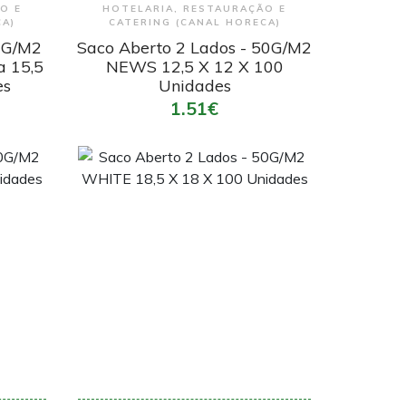
O E
HOTELARIA, RESTAURAÇÃO E
CA)
CATERING (CANAL HORECA)
0G/M2
Saco Aberto 2 Lados - 50G/M2
a 15,5
NEWS 12,5 X 12 X 100
es
Unidades
1.51€