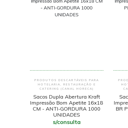
Encomendar
PRODUTOS DESCARTÁVEIS PARA
PROD
HOTELARIA, RESTAURAÇÃO E
HO
CATERING (CANAL HORECA)
CA
Sacos Dupla Abertura Kraft
Sac
Impressão Bom Apetite 16x18
Impre
CM - ANTI-GORDURA 1000
BR P
UNIDADES
s/consulta