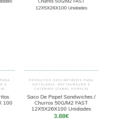
Encomendar
 PARA
PRODUTOS DESCARTÁVEIS PARA
O E
HOTELARIA, RESTAURAÇÃO E
CA)
CATERING (CANAL HORECA)
itos
Saco De Papel Sandwiches /
X 100
Churros 50G/M2 FAST
12X5X26X100 Unidades
3.88€