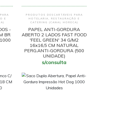
Encomendar
 PARA
PRODUTOS DESCARTÁVEIS PARA
O E
HOTELARIA, RESTAURAÇÃO E
CA)
CATERING (CANAL HORECA)
DOS -
PAPEL ANTI-GORDURA
CM BR
ABERTO 2 LADOS FAST FOOD
1000
'FEEL GREEN' 34 G/M2
16x16,5 CM NATURAL
PERG.ANTI-GORDURA (500
UNIDADE)
s/consulta