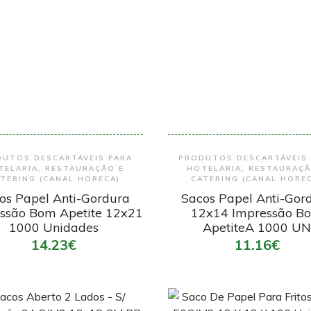
Encomendar
Encomendar
UTOS DESCARTÁVEIS PARA
PRODUTOS DESCARTÁVEIS
TELARIA, RESTAURAÇÃO E
HOTELARIA, RESTAURAÇÃ
TERING (CANAL HORECA)
CATERING (CANAL HORE
os Papel Anti-Gordura
Sacos Papel Anti-Gor
ssão Bom Apetite 12x21
12x14 Impressão B
1000 Unidades
ApetiteA 1000 U
14.23€
11.16€