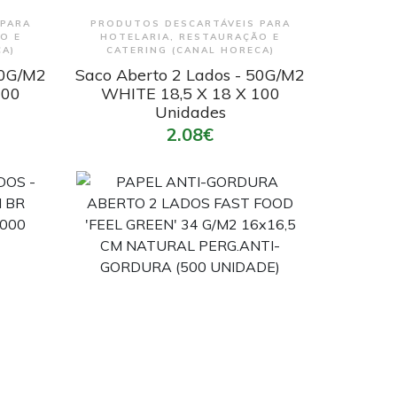
Encomendar
 PARA
PRODUTOS DESCARTÁVEIS PARA
O E
HOTELARIA, RESTAURAÇÃO E
CA)
CATERING (CANAL HORECA)
50G/M2
Saco Aberto 2 Lados - 50G/M2
100
WHITE 18,5 X 18 X 100
Unidades
2.08€