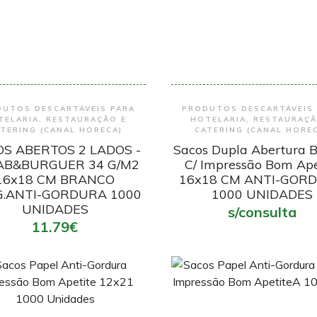
Encomendar
Encomendar
UTOS DESCARTÁVEIS PARA
PRODUTOS DESCARTÁVEIS
TELARIA, RESTAURAÇÃO E
HOTELARIA, RESTAURAÇÃ
TERING (CANAL HORECA)
CATERING (CANAL HORE
S ABERTOS 2 LADOS -
Sacos Dupla Abertura 
AB&BURGUER 34 G/M2
C/ Impressão Bom Ape
16x18 CM BRANCO
16x18 CM ANTI-GOR
G.ANTI-GORDURA 1000
1000 UNIDADES
UNIDADES
s/consulta
11.79€