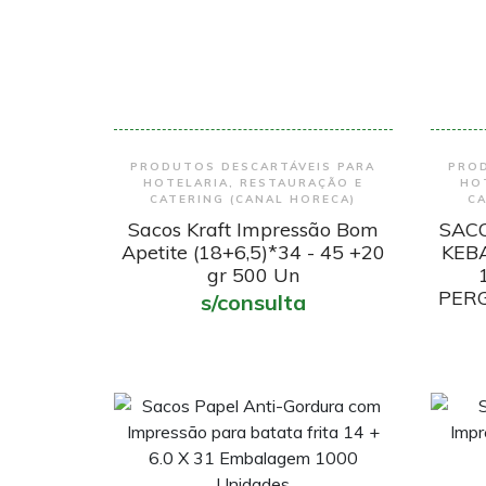
Encomendar
PRODUTOS DESCARTÁVEIS PARA
PROD
HOTELARIA, RESTAURAÇÃO E
HO
CATERING (CANAL HORECA)
CA
Sacos Kraft Impressão Bom
SACO
Apetite (18+6,5)*34 - 45 +20
KEB
gr 500 Un
PER
s/consulta