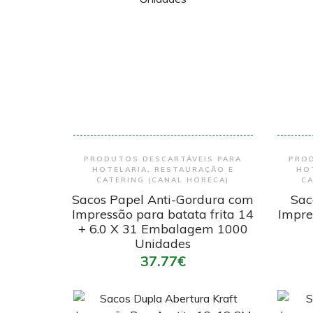
Encomendar
PRODUTOS DESCARTÁVEIS PARA
PROD
HOTELARIA, RESTAURAÇÃO E
HO
CATERING (CANAL HORECA)
CA
Sacos Papel Anti-Gordura com
Sac
Impressão para batata frita 14
Impre
+ 6.0 X 31 Embalagem 1000
Unidades
37.77€