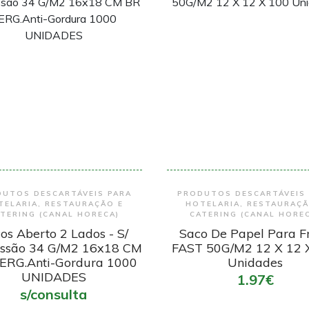
Encomendar
Encomendar
UTOS DESCARTÁVEIS PARA
PRODUTOS DESCARTÁVEIS
TELARIA, RESTAURAÇÃO E
HOTELARIA, RESTAURAÇÃ
TERING (CANAL HORECA)
CATERING (CANAL HORE
os Aberto 2 Lados - S/
Saco De Papel Para Fr
ssão 34 G/M2 16x18 CM
FAST 50G/M2 12 X 12 
ERG.Anti-Gordura 1000
Unidades
UNIDADES
1.97€
s/consulta