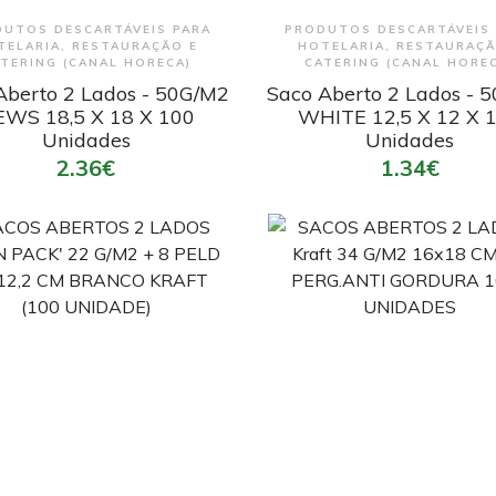
Encomendar
Encomendar
UTOS DESCARTÁVEIS PARA
PRODUTOS DESCARTÁVEIS
TELARIA, RESTAURAÇÃO E
HOTELARIA, RESTAURAÇÃ
TERING (CANAL HORECA)
CATERING (CANAL HORE
Aberto 2 Lados - 50G/M2
Saco Aberto 2 Lados - 
WS 18,5 X 18 X 100
WHITE 12,5 X 12 X 
Unidades
Unidades
2.36€
1.34€