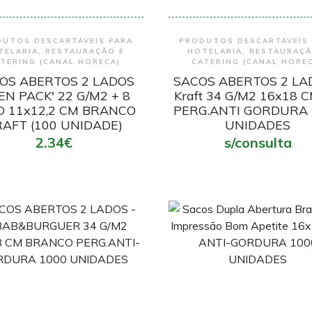
Encomendar
Encomendar
UTOS DESCARTÁVEIS PARA
PRODUTOS DESCARTÁVEIS
TELARIA, RESTAURAÇÃO E
HOTELARIA, RESTAURAÇÃ
TERING (CANAL HORECA)
CATERING (CANAL HORE
OS ABERTOS 2 LADOS
SACOS ABERTOS 2 LA
EN PACK' 22 G/M2 + 8
Kraft 34 G/M2 16x18 
D 11x12,2 CM BRANCO
PERG.ANTI GORDURA 
RAFT (100 UNIDADE)
UNIDADES
2.34€
s/consulta