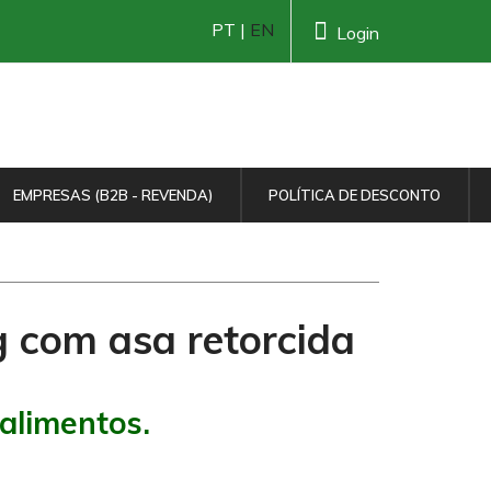
PT |
EN
Login
EMPRESAS (B2B - REVENDA)
POLÍTICA DE DESCONTO
g com asa retorcida
alimentos.