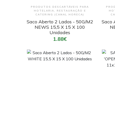
Encomendar
PRODUTOS DESCARTÁVEIS PARA
PROD
HOTELARIA, RESTAURAÇÃO E
HO
CATERING (CANAL HORECA)
CA
Saco Aberto 2 Lados - 50G/M2
Saco 
NEWS 15,5 X 15 X 100
NE
Unidades
1.88€