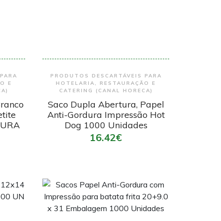
Encomendar
 PARA
PRODUTOS DESCARTÁVEIS PARA
O E
HOTELARIA, RESTAURAÇÃO E
CA)
CATERING (CANAL HORECA)
Branco
Saco Dupla Abertura, Papel
tite
Anti-Gordura Impressão Hot
DURA
Dog 1000 Unidades
16.42€