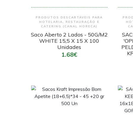
Encomendar
PRODUTOS DESCARTÁVEIS PARA
PROD
HOTELARIA, RESTAURAÇÃO E
HO
CATERING (CANAL HORECA)
CA
Saco Aberto 2 Lados - 50G/M2
SAC
WHITE 15,5 X 15 X 100
'OP
Unidades
PEL
K
1.68€