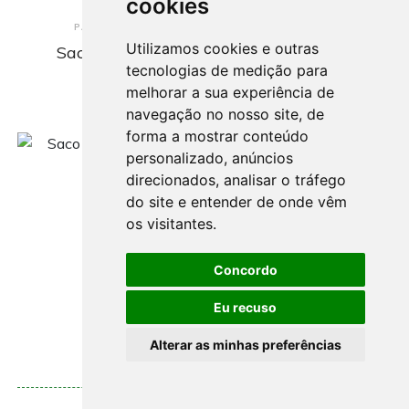
cookies
Encomendar
PALETIZAÇÃO E EMBALAGEM INDUSTRIAL
Utilizamos cookies e outras
Saco plástico de lixo Medida: 700x100
tecnologias de medição para
Embalagem: 10Kg.
melhorar a sua experiência de
21.00€
navegação no nosso site, de
forma a mostrar conteúdo
personalizado, anúncios
direcionados, analisar o tráfego
do site e entender de onde vêm
os visitantes.
Concordo
Eu recuso
Alterar as minhas preferências