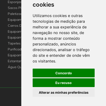
Esponjas esfregões inox e Fibras (Disco de limpeza)
cookies
industriais
Sacos Plástico e Mangas de lavandaria Industrial
Paletização e embalagem industrial
Utilizamos cookies e outras
Equipamento De Hotel HO.RE.CA
tecnologias de medição para
Carros De Apoio & Baldes De Limpeza
melhorar a sua experiência de
Equipamentos Sanitários Para locais Públicos.
navegação no nosso site, de
Equipamentos para recolha selectiva de resíduos
forma a mostrar conteúdo
Tapetes de Entrada Personalizados com Logótipo
personalizado, anúncios
Purificador e esterilizador de ar e Nebulizadores
direcionados, analisar o tráfego
Equipamentos de Emergência
do site e entender de onde vêm
os visitantes.
Estantantes e Soluções em Altura
Água Quente Sanitária ( Termoacumulador elétrico )
Concordo
Eu recuso
Alterar as minhas preferências
Lagoquimica ® 2010-2026
Preparado por: