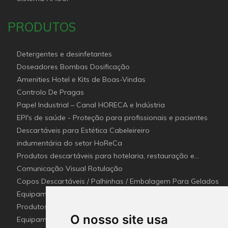
PRODUTOS
Detergentes e desinfetantes
Doseadores Bombas Dosificação
Amenities Hotel e Kits de Boas-Vindas
Controlo De Pragas
Papel Industrial – Canal HORECA e Indústria
EPI's de saúde - Proteção para profissionais e pacientes
Descartáveis para Estética Cabeleireiro
indumentária do setor HoReCa
Produtos descartáveis para hotelaria, restauração e
catering (Canal Horeca)
Comunicação Visual Rotulação
Copos Descartáveis / Palhinhas / Embalagem Para Gelados
Equipamentos para Setor - Hotelaria e Restauração
(Horeca)
Produtos e utensílios Detetaveis para a Indústria Alimentar
O nosso site usa
Equipamentos e Utensílios de Limpeza